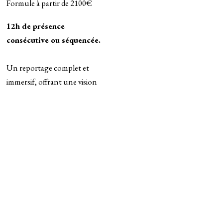
Formule à partir de 2100€
12h de présence
consécutive ou séquencée.
Un reportage complet et
immersif, offrant une vision
globale et intimiste de votre
mariage, du premier regard
aux derniers éclats.
- Galerie en ligne (Privée &
Public)
- Lien personnalisé